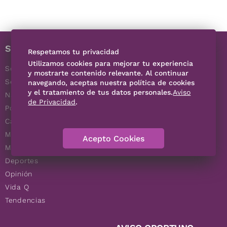
SECCIONES
LOCALES
Respetamos tu privacidad
Utilizamos cookies para mejorar tu experiencia
Sociedad
San Luis Potosí
y mostrarte contenido relevante. Al continuar
Seguridad
Oaxaca
navegando, aceptas nuestra política de cookies
y el tratamiento de tus datos personales.
Aviso
Nación
Puebla
de Privacidad
.
Política
Hidalgo
Cartera
El Universal Estado de
Metrópoli
México
Acepto Cookies
Municipios
Deportes
Opinión
Vida Q
Tendencias