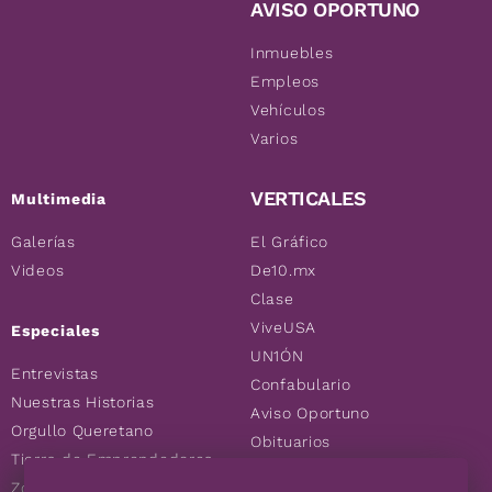
AVISO OPORTUNO
Inmuebles
Empleos
Vehículos
Varios
VERTICALES
Multimedia
Galerías
El Gráfico
Videos
De10.mx
Clase
ViveUSA
Especiales
UN1ÓN
Entrevistas
Confabulario
Nuestras Historias
Aviso Oportuno
Orgullo Queretano
Obituarios
Tierra de Emprendedores
Descuentos
Zoociales