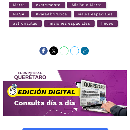
Marte
excremento
Misión a Marte
NASA
#ParaAbrirBoca
viajes espaciales
astronautas
misiones espaciales
heces