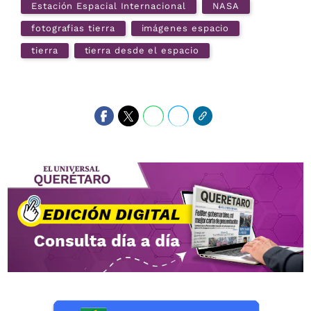
Estación Espacial Internacional
NASA
fotografias tierra
imágenes espacio
tierra
tierra desde el espacio