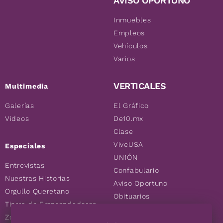
AVISO OPORTUNO
Inmuebles
Empleos
Vehículos
Varios
VERTICALES
Multimedia
Galerías
El Gráfico
Videos
De10.mx
Clase
ViveUSA
Especiales
UN1ÓN
Entrevistas
Confabulario
Nuestras Historias
Aviso Oportuno
Orgullo Queretano
Obituarios
Tierra de Emprendedores
Descuentos
Zoociales
Consultas