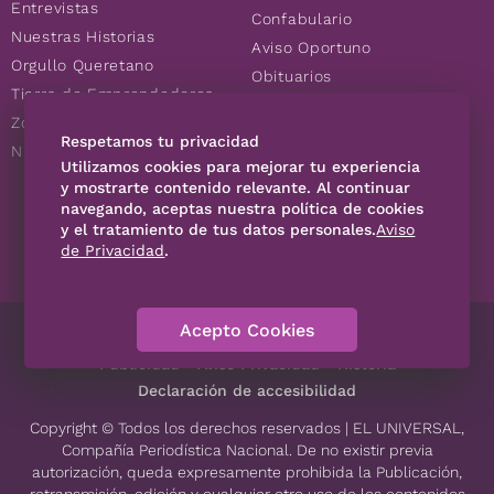
Entrevistas
Confabulario
Nuestras Historias
Aviso Oportuno
Orgullo Queretano
Obituarios
Tierra de Emprendedores
Descuentos
Zoociales
Consultas
Respetamos tu privacidad
Nuevos Queretanos
Utilizamos cookies para mejorar tu experiencia
y mostrarte contenido relevante. Al continuar
navegando, aceptas nuestra política de cookies
SÍGUENOS
y el tratamiento de tus datos personales.
Aviso
de Privacidad
.
Acepto Cookies
Directorio
Contáctanos
Código de Ética
Violencia
Publicidad
Aviso Privacidad
Historia
Declaración de accesibilidad
Copyright © Todos los derechos reservados | EL UNIVERSAL,
Compañía Periodística Nacional. De no existir previa
autorización, queda expresamente prohibida la Publicación,