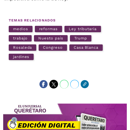
TEMAS RELACIONADOS
medios
reformas
Ley tributaria
trabajo
Nuesto país
Trump
Rosaleda
Congreso
Casa Blanca
jardines