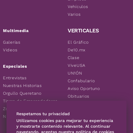
Vehículos
Varios
VERTICALES
Multimedia
Galerías
El Gráfico
Videos
De10.mx
Clase
ViveUSA
Especiales
UN1ÓN
Entrevistas
Confabulario
Nuestras Historias
Aviso Oportuno
Orgullo Queretano
Obituarios
Tierra de Emprendedores
Descuentos
Zoociales
Consultas
Respetamos tu privacidad
Nuevos Queretanos
Utilizamos cookies para mejorar tu experiencia
y mostrarte contenido relevante. Al continuar
navegando, aceptas nuestra política de cookies
SÍGUENOS