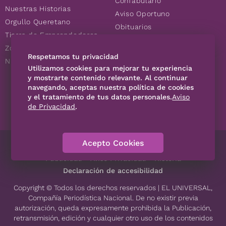
Confabulario
Nuestras Historias
Aviso Oportuno
Orgullo Queretano
Obituarios
Tierra de Emprendedores
Descuentos
Zoociales
Consultas
Respetamos tu privacidad
Nuevos Queretanos
Utilizamos cookies para mejorar tu experiencia
y mostrarte contenido relevante. Al continuar
navegando, aceptas nuestra política de cookies
SÍGUENOS
y el tratamiento de tus datos personales.
Aviso
de Privacidad
.
Acepto Cookies
Directorio
Contáctanos
Código de Ética
Violencia
Publicidad
Aviso Privacidad
Historia
Declaración de accesibilidad
Copyright © Todos los derechos reservados | EL UNIVERSAL,
Compañía Periodística Nacional. De no existir previa
autorización, queda expresamente prohibida la Publicación,
retransmisión, edición y cualquier otro uso de los contenidos