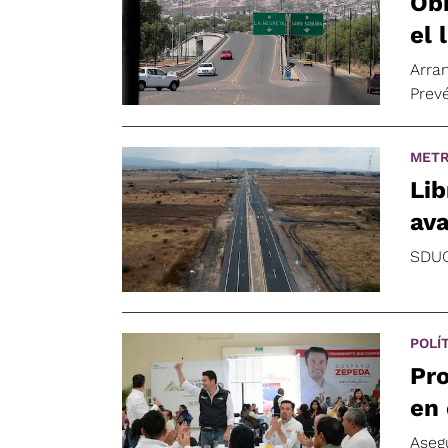
Obr
el 
Arra
Prev
METR
Lib
av
SDUO
POLÍ
Pro
en 
Aseg