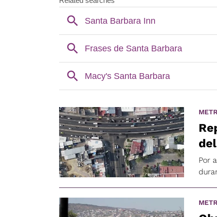
METR
Rep
del
Por 
dura
METR