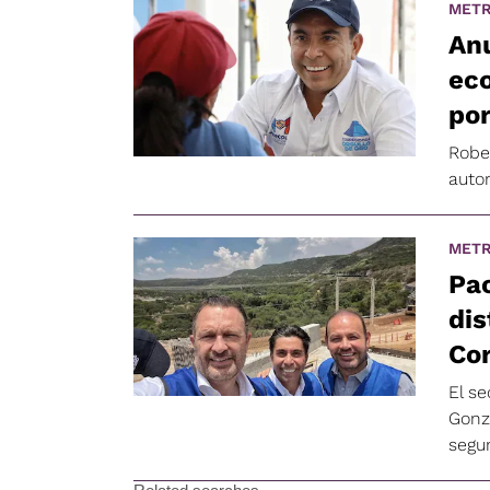
METR
An
ec
por
Robe
auto
METR
Pac
dis
Cor
El s
Gonz
segu