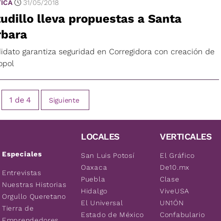
TICA
31/05/2018
udillo lleva propuestas a Santa
rbara
idato garantiza seguridad en Corregidora con creación de
opol
1
de
4
Siguiente
LOCALES
VERTICALES
Especiales
San Luis Potosí
El Gráfico
Oaxaca
De10.mx
Entrevistas
Puebla
Clase
Nuestras Historias
Hidalgo
ViveUSA
Orgullo Queretano
El Universal
UN1ÓN
Tierra de
Estado de México
Confabulario
Emprendedores