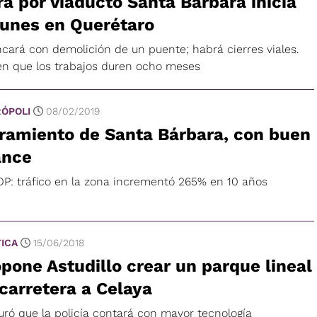
a por viaducto Santa Bárbara inicia
lunes en Querétaro
ncará con demolición de un puente; habrá cierres viales.
én que los trabajos duren ocho meses
ÓPOLI
08/02/2019
ramiento de Santa Bárbara, con buen
ance
P: tráfico en la zona incrementó 265% en 10 años
TICA
15/06/2018
pone Astudillo crear un parque lineal
carretera a Celaya
uró que la policía contará con mayor tecnología