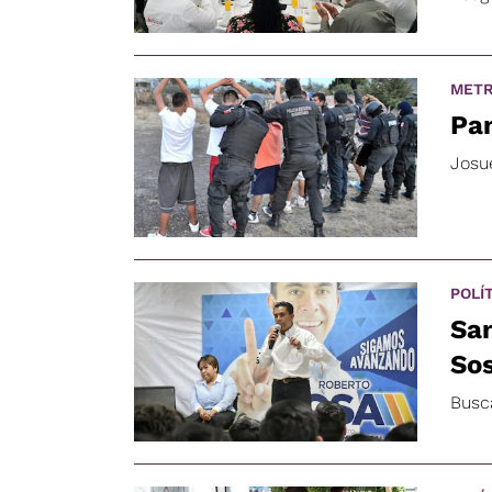
METR
Pan
Josu
POLÍ
San
So
Busca