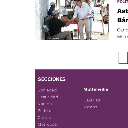
POLÍ
Ast
Bá
Cand
Metr
SECCIONES
Multimedia
Sociedad
Seguridad
Galerías
Nación
Videos
Política
Cartera
Metrópoli