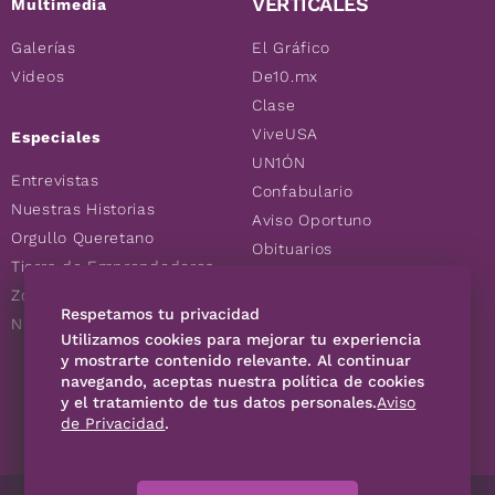
VERTICALES
Multimedia
Galerías
El Gráfico
Videos
De10.mx
Clase
ViveUSA
Especiales
UN1ÓN
Entrevistas
Confabulario
Nuestras Historias
Aviso Oportuno
Orgullo Queretano
Obituarios
Tierra de Emprendedores
Descuentos
Zoociales
Consultas
Respetamos tu privacidad
Nuevos Queretanos
Utilizamos cookies para mejorar tu experiencia
y mostrarte contenido relevante. Al continuar
navegando, aceptas nuestra política de cookies
SÍGUENOS
y el tratamiento de tus datos personales.
Aviso
de Privacidad
.