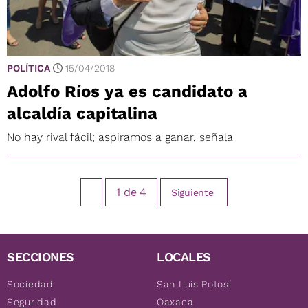
POLÍTICA
15/04/2018
Adolfo Ríos ya es candidato a
alcaldía capitalina
No hay rival fácil; aspiramos a ganar, señala
1
de
4
Siguiente
SECCIONES
LOCALES
Sociedad
San Luis Potosí
Seguridad
Oaxaca