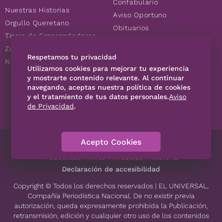
Confabulario
Nuestras Historias
Aviso Oportuno
Orgullo Queretano
Obituarios
Tierra de Emprendedores
Descuentos
Zoociales
Consultas
Respetamos tu privacidad
Nuevos Queretanos
Utilizamos cookies para mejorar tu experiencia
y mostrarte contenido relevante. Al continuar
SÍGUENOS
navegando, aceptas nuestra política de cookies
y el tratamiento de tus datos personales.
Aviso
de Privacidad
.
Acepto Cookies
Directorio
Contáctanos
Código de Ética
Violencia
Publicidad
Aviso Privacidad
Historia
Declaración de accesibilidad
Copyright © Todos los derechos reservados | EL UNIVERSAL,
Compañía Periodística Nacional. De no existir previa
autorización, queda expresamente prohibida la Publicación,
retransmisión, edición y cualquier otro uso de los contenidos