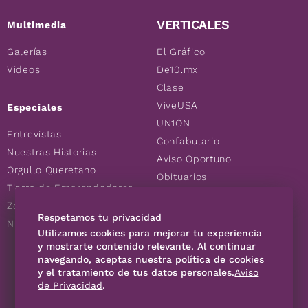
VERTICALES
Multimedia
Galerías
El Gráfico
Videos
De10.mx
Clase
ViveUSA
Especiales
UN1ÓN
Entrevistas
Confabulario
Nuestras Historias
Aviso Oportuno
Orgullo Queretano
Obituarios
Tierra de Emprendedores
Descuentos
Zoociales
Consultas
Respetamos tu privacidad
Nuevos Queretanos
Utilizamos cookies para mejorar tu experiencia
y mostrarte contenido relevante. Al continuar
navegando, aceptas nuestra política de cookies
SÍGUENOS
y el tratamiento de tus datos personales.
Aviso
de Privacidad
.