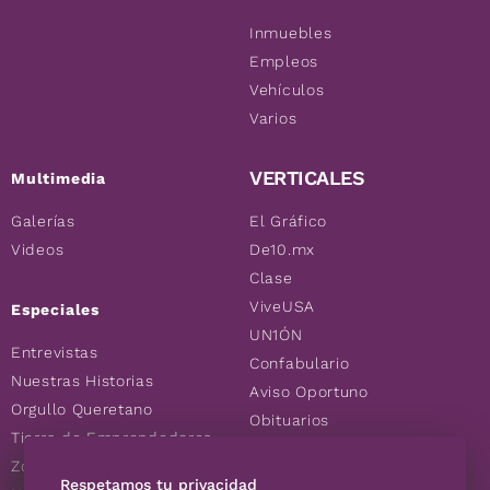
Inmuebles
Empleos
Vehículos
Varios
VERTICALES
Multimedia
Galerías
El Gráfico
Videos
De10.mx
Clase
ViveUSA
Especiales
UN1ÓN
Entrevistas
Confabulario
Nuestras Historias
Aviso Oportuno
Orgullo Queretano
Obituarios
Tierra de Emprendedores
Descuentos
Zoociales
Consultas
Respetamos tu privacidad