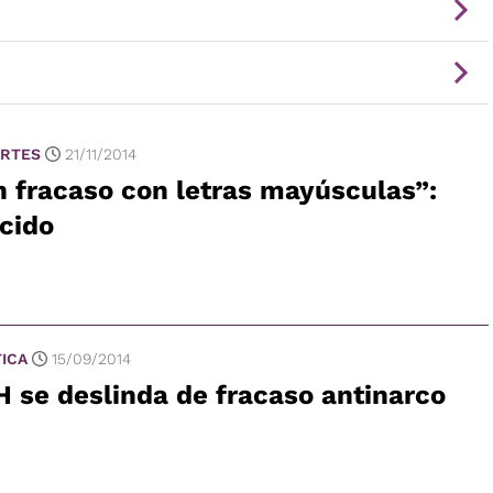
RTES
21/11/2014
 fracaso con letras mayúsculas”:
cido
TICA
15/09/2014
 se deslinda de fracaso antinarco