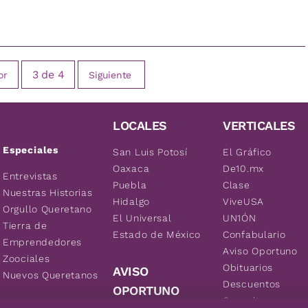
3
de
4
or
Siguiente
LOCALES
VERTICALES
Especiales
San Luis Potosí
El Gráfico
Oaxaca
De10.mx
Entrevistas
Puebla
Clase
Nuestras Historias
Hidalgo
ViveUSA
Orgullo Queretano
El Universal
UN1ÓN
Tierra de
Estado de México
Confabulario
Emprendedores
Aviso Oportuno
Zoociales
Obituarios
AVISO
Nuevos Queretanos
Descuentos
OPORTUNO
Consultas