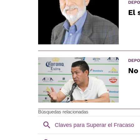
DEPO
El 
DEPO
No 