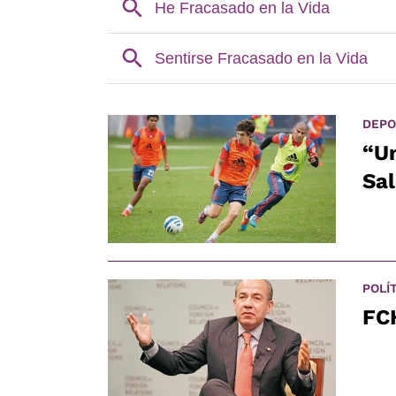
DEPO
“Un
Sal
POLÍ
FCH