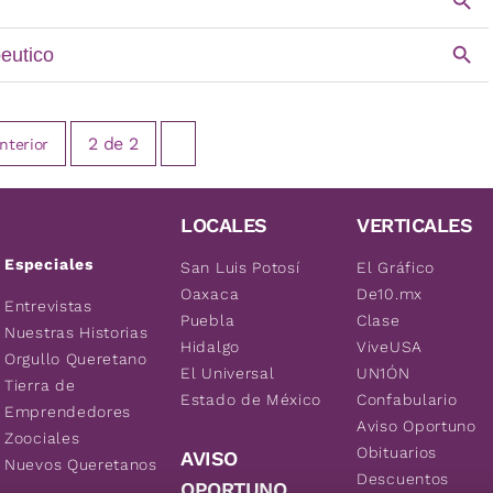
2
de
2
nterior
LOCALES
VERTICALES
Especiales
San Luis Potosí
El Gráfico
Oaxaca
De10.mx
Entrevistas
Puebla
Clase
Nuestras Historias
Hidalgo
ViveUSA
Orgullo Queretano
El Universal
UN1ÓN
Tierra de
Estado de México
Confabulario
Emprendedores
Aviso Oportuno
Zoociales
Obituarios
AVISO
Nuevos Queretanos
Descuentos
OPORTUNO