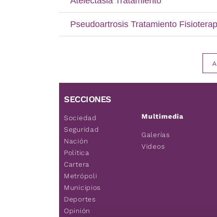
A
SECCIONES
Multimedia
Sociedad
Seguridad
Galerías
Nación
Videos
Política
Cartera
Metrópoli
Municipios
Deportes
Opinión