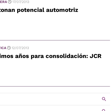
ERA
17/07/2013
onan potencial automotriz
TICA
12/07/2013
imos años para consolidación: JCR