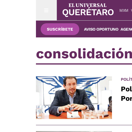
MXM
SUSCRÍBETE
AVISO OPORTUNO
AGENC
consolidació
POLÍ
Pol
Por