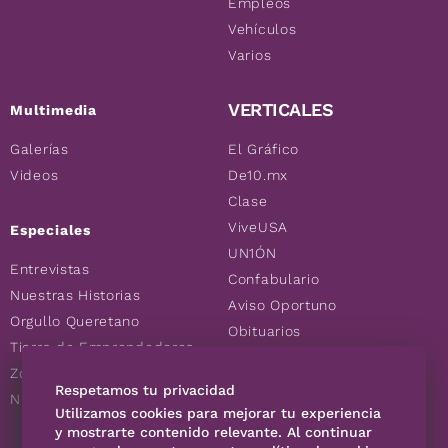
Empleos
Vehículos
Varios
VERTICALES
Multimedia
Galerías
El Gráfico
Videos
De10.mx
Clase
ViveUSA
Especiales
UN1ÓN
Entrevistas
Confabulario
Nuestras Historias
Aviso Oportuno
Orgullo Queretano
Obituarios
Tierra de Emprendedores
Descuentos
Zoociales
Consultas
Respetamos tu privacidad
Nuevos Queretanos
Utilizamos cookies para mejorar tu experiencia
y mostrarte contenido relevante. Al continuar