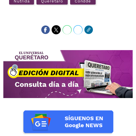
Nutrida
Querétaro
Condde