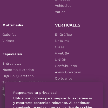
Vehículos
Varios
VERTICALES
Multimedia
Galerías
El Gráfico
Videos
De10.mx
Clase
ViveUSA
Especiales
UN1ÓN
Entrevistas
Confabulario
Nuestras Historias
Aviso Oportuno
Orgullo Queretano
Obituarios
Tierra de Emprendedores
Descuentos
Zoociales
Consultas
Respetamos tu privacidad
Nuevos Queretanos
Utilizamos cookies para mejorar tu experiencia
y mostrarte contenido relevante. Al continuar
navegando, aceptas nuestra política de cookies
SÍGUENOS