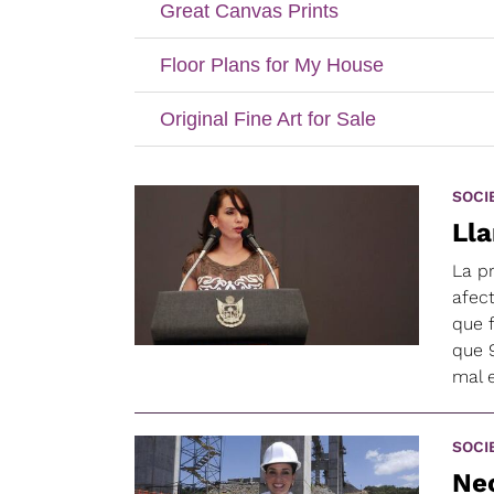
SOCI
Lla
La p
afec
que 
que 
mal 
SOCI
Nec