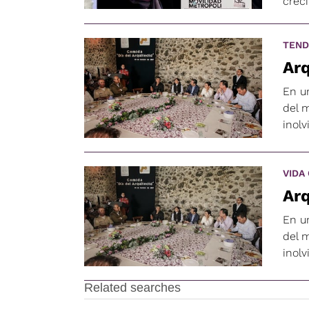
crec
TEND
Arq
En u
del m
inolv
VIDA
Arq
En u
del m
inolv