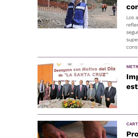
con
Los 
refle
segu
super
cons
METR
Imp
es
CART
Pro