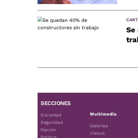
CART
Se
tra
SECCIONES
Multimedia
Sociedad
Seguridad
Galerías
Nación
Videos
Política