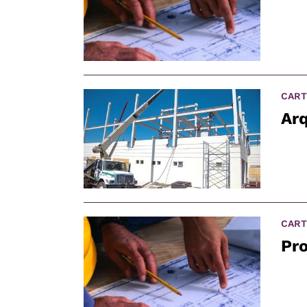
CART
Arq
CART
Pr