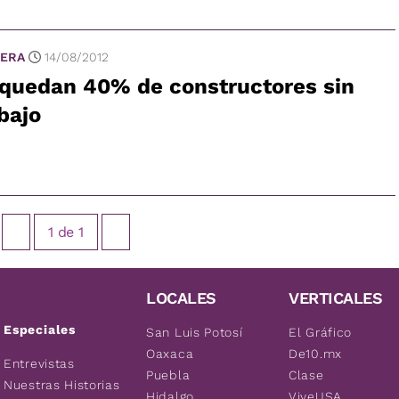
ERA
14/08/2012
 quedan 40% de constructores sin
bajo
1
de
1
LOCALES
VERTICALES
Especiales
San Luis Potosí
El Gráfico
Oaxaca
De10.mx
Entrevistas
Puebla
Clase
Nuestras Historias
Hidalgo
ViveUSA