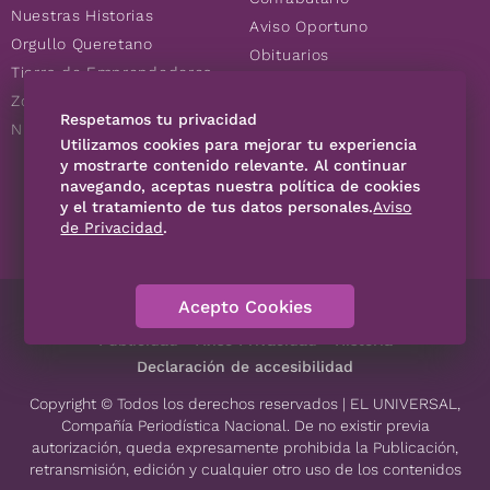
Nuestras Historias
Aviso Oportuno
Orgullo Queretano
Obituarios
Tierra de Emprendedores
Descuentos
Zoociales
Consultas
Respetamos tu privacidad
Nuevos Queretanos
Utilizamos cookies para mejorar tu experiencia
y mostrarte contenido relevante. Al continuar
SÍGUENOS
navegando, aceptas nuestra política de cookies
y el tratamiento de tus datos personales.
Aviso
de Privacidad
.
Acepto Cookies
Directorio
Contáctanos
Código de Ética
Violencia
Publicidad
Aviso Privacidad
Historia
Declaración de accesibilidad
Copyright © Todos los derechos reservados | EL UNIVERSAL,
Compañía Periodística Nacional. De no existir previa
autorización, queda expresamente prohibida la Publicación,
retransmisión, edición y cualquier otro uso de los contenidos