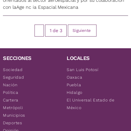
orientados al sector aeroespacial y por su colaboración
con laAge nc ia Espacial Mexicana
1
de
3
Siguiente
SECCIONES
LOCALES
Sociedad
San Luis Potosí
Seguridad
Oaxaca
Nación
Puebla
Política
Hidalgo
Cartera
El Universal Estado de
Metrópoli
México
Municipios
Deportes
Opinión