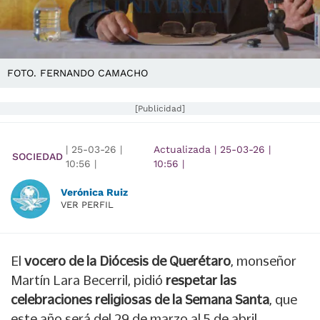
FOTO. FERNANDO CAMACHO
[Publicidad]
|
25-03-26
|
Actualizada
|
25-03-26
|
SOCIEDAD
10:56
|
10:56
|
Verónica Ruiz
VER PERFIL
El
vocero de la Diócesis de Querétaro
, monseñor
Martín Lara Becerril, pidió
respetar las
celebraciones religiosas de la Semana Santa
, que
este año será del 29 de marzo al 5 de abril.