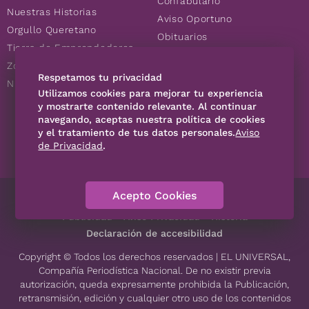
Confabulario
Nuestras Historias
Aviso Oportuno
Orgullo Queretano
Obituarios
Tierra de Emprendedores
Descuentos
Zoociales
Consultas
Respetamos tu privacidad
Nuevos Queretanos
Utilizamos cookies para mejorar tu experiencia
y mostrarte contenido relevante. Al continuar
navegando, aceptas nuestra política de cookies
SÍGUENOS
y el tratamiento de tus datos personales.
Aviso
de Privacidad
.
Acepto Cookies
Directorio
Contáctanos
Código de Ética
Violencia
Publicidad
Aviso Privacidad
Historia
Declaración de accesibilidad
Copyright © Todos los derechos reservados | EL UNIVERSAL,
Compañía Periodística Nacional. De no existir previa
autorización, queda expresamente prohibida la Publicación,
retransmisión, edición y cualquier otro uso de los contenidos