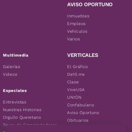
AVISO OPORTUNO
Inmuebles
Empleos
Vehículos
Varios
VERTICALES
Multimedia
Galerías
El Gráfico
Videos
De10.mx
Clase
ViveUSA
Especiales
UN1ÓN
Entrevistas
Confabulario
Nuestras Historias
Aviso Oportuno
Orgullo Queretano
Obituarios
Tierra de Emprendedores
Descuentos