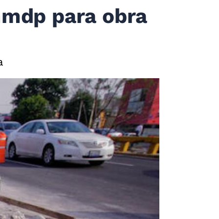
mmdp para obra
a