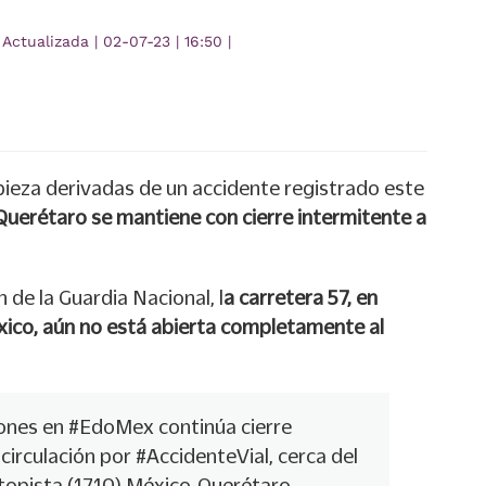
Actualizada
|
02-07-23
|
16:50
|
pieza derivadas de un accidente registrado este
Querétaro se mantiene con cierre intermitente a
de la Guardia Nacional, l
a carretera 57, en
éxico, aún no está abierta completamente al
ones
en
#EdoMex
continúa cierre
 circulación por
#AccidenteVial
, cerca del
opista (1710) México-Querétaro,