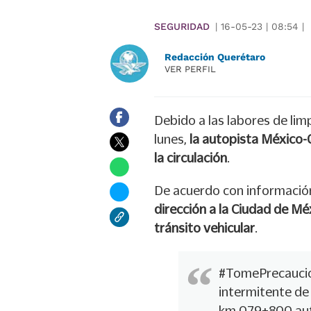
SEGURIDAD
|
16-05-23
|
08:54
|
Redacción Querétaro
VER PERFIL
Debido a las labores de lim
lunes,
la autopista México-
la circulación
.
De acuerdo con información 
dirección a la Ciudad de M
tránsito vehicular
.
#TomePrecauci
intermitente de
km 079+800 aut