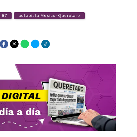
a 57
autopista México-Querétaro