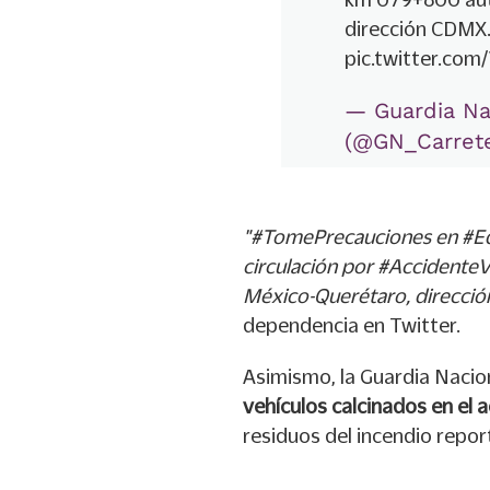
dirección CDMX. 
pic.twitter.co
— Guardia Na
(@GN_Carret
"#TomePrecauciones en #Ed
circulación por #AccidenteV
México-Querétaro, dirección
dependencia en Twitter.
Asimismo, la Guardia Nacion
vehículos calcinados en el
residuos del incendio report