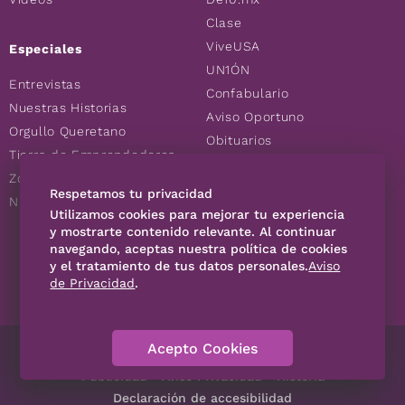
Clase
ViveUSA
Especiales
UN1ÓN
Entrevistas
Confabulario
Nuestras Historias
Aviso Oportuno
Orgullo Queretano
Obituarios
Tierra de Emprendedores
Descuentos
Zoociales
Consultas
Respetamos tu privacidad
Nuevos Queretanos
Utilizamos cookies para mejorar tu experiencia
y mostrarte contenido relevante. Al continuar
SÍGUENOS
navegando, aceptas nuestra política de cookies
y el tratamiento de tus datos personales.
Aviso
de Privacidad
.
Acepto Cookies
Directorio
Contáctanos
Código de Ética
Violencia
Publicidad
Aviso Privacidad
Historia
Declaración de accesibilidad