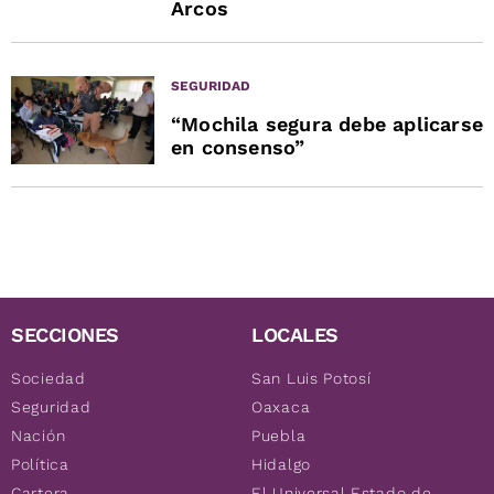
Arcos
SEGURIDAD
“Mochila segura debe aplicarse
en consenso”
SECCIONES
LOCALES
Sociedad
San Luis Potosí
Seguridad
Oaxaca
Nación
Puebla
Política
Hidalgo
Cartera
El Universal Estado de