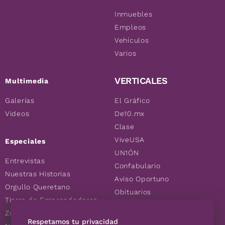
Inmuebles
Empleos
Vehículos
Varios
VERTICALES
Multimedia
Galerías
El Gráfico
Videos
De10.mx
Clase
ViveUSA
Especiales
UN1ÓN
Entrevistas
Confabulario
Nuestras Historias
Aviso Oportuno
Orgullo Queretano
Obituarios
Tierra de Emprendedores
Descuentos
Zoociales
Consultas
Respetamos tu privacidad