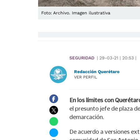
Foto: Archivo. Imagen ilustrativa
SEGURIDAD
|
29-03-21
|
20:53
|
Redacción Querétaro
VER PERFIL
En los límites con Querétar
el presunto jefe de plaza d
demarcación.
De acuerdo a versiones extr