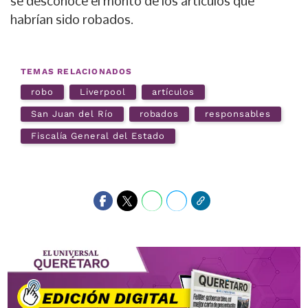
se desconoce el monto de los artículos que
habrían sido robados.
TEMAS RELACIONADOS
robo
Liverpool
artículos
San Juan del Río
robados
responsables
Fiscalía General del Estado