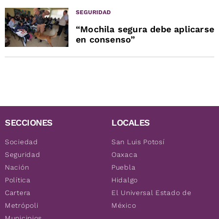
SEGURIDAD
“Mochila segura debe aplicarse
en consenso”
SECCIONES
LOCALES
Sociedad
San Luis Potosí
Seguridad
Oaxaca
Nación
Puebla
Política
Hidalgo
Cartera
El Universal Estado de
Metrópoli
México
Municipios