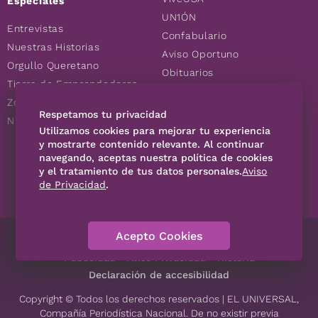
Especiales
UN1ÓN
Entrevistas
Confabulario
Nuestras Historias
Aviso Oportuno
Orgullo Queretano
Obituarios
Tierra de Emprendedores
Descuentos
Zoociales
Consultas
Respetamos tu privacidad
Nuevos Queretanos
Utilizamos cookies para mejorar tu experiencia
y mostrarte contenido relevante. Al continuar
SÍGUENOS
navegando, aceptas nuestra política de cookies
y el tratamiento de tus datos personales.
Aviso
de Privacidad
.
Acepto Cookies
Directorio
Contáctanos
Código de Ética
Violencia
Publicidad
Aviso Privacidad
Historia
Declaración de accesibilidad
Copyright © Todos los derechos reservados | EL UNIVERSAL,
Compañía Periodística Nacional. De no existir previa