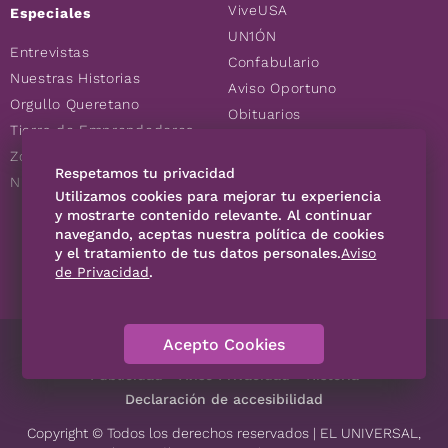
ViveUSA
Especiales
UN1ÓN
Entrevistas
Confabulario
Nuestras Historias
Aviso Oportuno
Orgullo Queretano
Obituarios
Tierra de Emprendedores
Descuentos
Zoociales
Consultas
Respetamos tu privacidad
Nuevos Queretanos
Utilizamos cookies para mejorar tu experiencia
y mostrarte contenido relevante. Al continuar
navegando, aceptas nuestra política de cookies
SÍGUENOS
y el tratamiento de tus datos personales.
Aviso
de Privacidad
.
Acepto Cookies
Directorio
Contáctanos
Código de Ética
Violencia
Publicidad
Aviso Privacidad
Historia
Declaración de accesibilidad
Copyright © Todos los derechos reservados | EL UNIVERSAL,