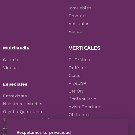
Inmuebles
Empleos
Vehículos
Varios
VERTICALES
Multimedia
Galerías
El Gráfico
Videos
De10.mx
Clase
ViveUSA
Especiales
UN1ÓN
Entrevistas
Confabulario
Nuestras Historias
Aviso Oportuno
Orgullo Queretano
Obituarios
Tierra de Emprendedores
Descuentos
Zoociales
Consultas
Respetamos tu privacidad