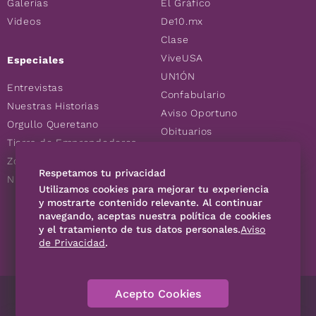
Galerías
El Gráfico
Videos
De10.mx
Clase
ViveUSA
Especiales
UN1ÓN
Entrevistas
Confabulario
Nuestras Historias
Aviso Oportuno
Orgullo Queretano
Obituarios
Tierra de Emprendedores
Descuentos
Zoociales
Consultas
Respetamos tu privacidad
Nuevos Queretanos
Utilizamos cookies para mejorar tu experiencia
y mostrarte contenido relevante. Al continuar
navegando, aceptas nuestra política de cookies
SÍGUENOS
y el tratamiento de tus datos personales.
Aviso
de Privacidad
.
Acepto Cookies
Directorio
Contáctanos
Código de Ética
Violencia
Publicidad
Aviso Privacidad
Historia