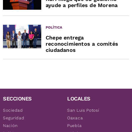
ayude a perfiles de Morena
POLÍTICA
Chepe entrega
reconocimientos a comités
ciudadanos
SECCIONES
LOCALES
Sociedad
San Luis Potosí
Seguridad
Oaxaca
Nación
Puebla