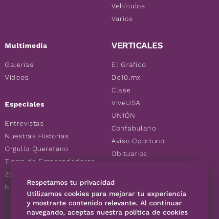
Vehículos
Varios
VERTICALES
Multimedia
Galerías
El Gráfico
Videos
De10.mx
Clase
ViveUSA
Especiales
UN1ÓN
Entrevistas
Confabulario
Nuestras Historias
Aviso Oportuno
Orgullo Queretano
Obituarios
Tierra de Emprendedores
Descuentos
Zoociales
Consultas
Respetamos tu privacidad
Nuevos Queretanos
Utilizamos cookies para mejorar tu experiencia
y mostrarte contenido relevante. Al continuar
navegando, aceptas nuestra política de cookies
SÍGUENOS