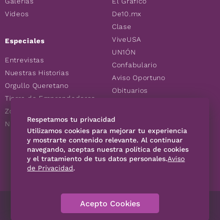
Galerías
El Gráfico
Videos
De10.mx
Clase
ViveUSA
Especiales
UN1ÓN
Entrevistas
Confabulario
Nuestras Historias
Aviso Oportuno
Orgullo Queretano
Obituarios
Tierra de Emprendedores
Descuentos
Zoociales
Consultas
Respetamos tu privacidad
Nuevos Queretanos
Utilizamos cookies para mejorar tu experiencia
y mostrarte contenido relevante. Al continuar
navegando, aceptas nuestra política de cookies
SÍGUENOS
y el tratamiento de tus datos personales.
Aviso
de Privacidad
.
Acepto Cookies
Directorio
Contáctanos
Código de Ética
Violencia
Publicidad
Aviso Privacidad
Historia