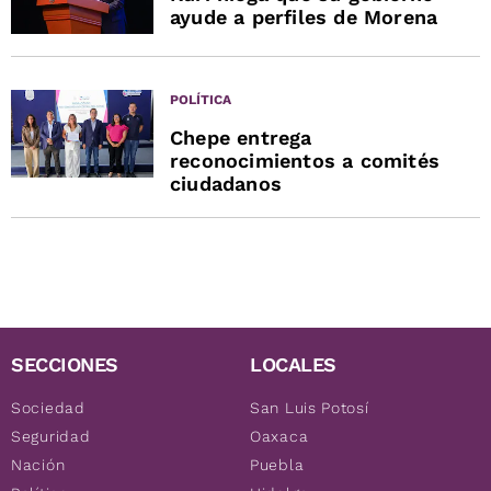
ayude a perfiles de Morena
POLÍTICA
Chepe entrega
reconocimientos a comités
ciudadanos
SECCIONES
LOCALES
Sociedad
San Luis Potosí
Seguridad
Oaxaca
Nación
Puebla