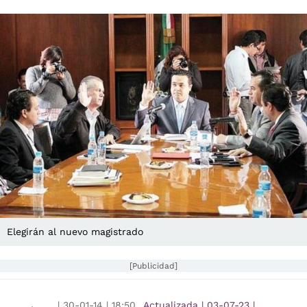
Elegirán al nuevo magistrado
[Publicidad]
|
30-01-14
|
18:50
Actualizada
|
03-07-23
|