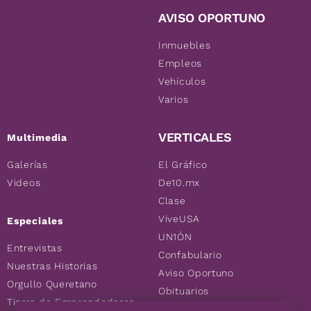
AVISO OPORTUNO
Inmuebles
Empleos
Vehículos
Varios
VERTICALES
Multimedia
Galerías
El Gráfico
Videos
De10.mx
Clase
ViveUSA
Especiales
UN1ÓN
Entrevistas
Confabulario
Nuestras Historias
Aviso Oportuno
Orgullo Queretano
Obituarios
Tierra de Emprendedores
Descuentos