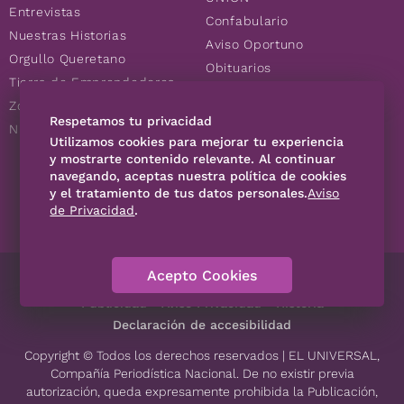
Entrevistas
Confabulario
Nuestras Historias
Aviso Oportuno
Orgullo Queretano
Obituarios
Tierra de Emprendedores
Descuentos
Zoociales
Consultas
Respetamos tu privacidad
Nuevos Queretanos
Utilizamos cookies para mejorar tu experiencia
y mostrarte contenido relevante. Al continuar
navegando, aceptas nuestra política de cookies
SÍGUENOS
y el tratamiento de tus datos personales.
Aviso
de Privacidad
.
Acepto Cookies
Directorio
Contáctanos
Código de Ética
Violencia
Publicidad
Aviso Privacidad
Historia
Declaración de accesibilidad
Copyright © Todos los derechos reservados | EL UNIVERSAL,
Compañía Periodística Nacional. De no existir previa
autorización, queda expresamente prohibida la Publicación,