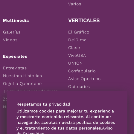
Varios
VERTICALES
Multimedia
Galerías
El Gráfico
Videos
De10.mx
Clase
ViveUSA
Especiales
UN1ÓN
Entrevistas
Confabulario
Nuestras Historias
Aviso Oportuno
Orgullo Queretano
Obituarios
Tierra de Emprendedores
Descuentos
Zoociales
Consultas
Respetamos tu privacidad
Nuevos Queretanos
Utilizamos cookies para mejorar tu experiencia
y mostrarte contenido relevante. Al continuar
navegando, aceptas nuestra política de cookies
SÍGUENOS
y el tratamiento de tus datos personales.
Aviso
de Privacidad
.