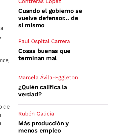
Contreras López
Cuando el gobierno se
vuelve defensor… de
sí mismo
na
,
Paul Ospital Carrera
o
Cosas buenas que
s
terminan mal
nce,
Marcela Ávila-Eggleton
¿Quién califica la
verdad?
o de
Rubén Galicia
n
n
Más producción y
menos empleo