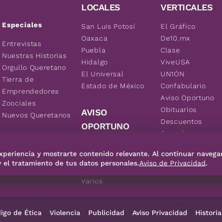
LOCALES
VERTICALES
Especiales
San Luis Potosí
El Gráfico
Oaxaca
De10.mx
Entrevistas
Puebla
Clase
Nuestras Historias
Hidalgo
ViveUSA
Orgullo Queretano
El Universal
UN1ÓN
Tierra de
Estado de México
Confabulario
Emprendedores
Aviso Oportuno
Zoociales
Obituarios
AVISO
Nuevos Queretanos
Descuentos
OPORTUNO
Consultas
Inmuebles
xperiencia y mostrarte contenido relevante. Al continuar navega
Empleos
y el tratamiento de tus datos personales.
Aviso de Privacidad
.
Vehículos
Varios
igo de Ética
Violencia
Publicidad
Aviso Privacidad
Historia