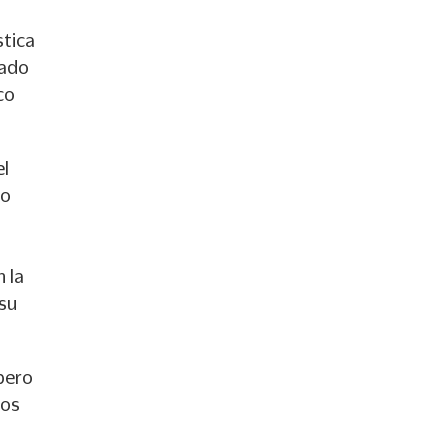
stica
tado
co
el
mo
 la
 su
 pero
nos