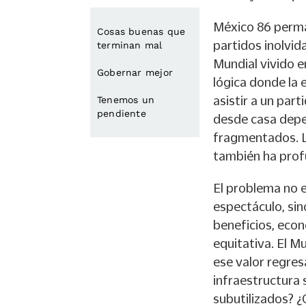
México 86 perma
Cosas buenas que
partidos inolvid
terminan mal
Mundial vivido en
Gobernar mejor
lógica donde la 
asistir a un part
Tenemos un
pendiente
desde casa depe
fragmentados. La
también ha prof
El problema no e
espectáculo, sin
beneficios, econ
equitativa. El M
ese valor regres
infraestructura 
subutilizados? ¿