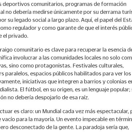
os deportivos comunitarios, programas de formación
ial no debería medirse únicamente por su derrama turí
or su legado social a largo plazo. Aquí, el papel del Es
 como regulador y como garante de que el interés públi
 el privado.
rraigo comunitario es clave para recuperar la esencia d
nifica involucrar a las comunidades locales no solo co
vas, sino como protagonistas. Festivales culturales,
 paralelos, espacios públicos habilitados para ver los
amente, iniciativas que integren a barrios y colonias en
alista. El fútbol, en su origen, es un lenguaje popular;
ión no debería despojarlo de esa raíz.
actuar es claro: un Mundial cada vez más espectacular,
vacío para la mayoría. Un evento impecable en térmi
ero desconectado de la gente. La paradoja sería que,