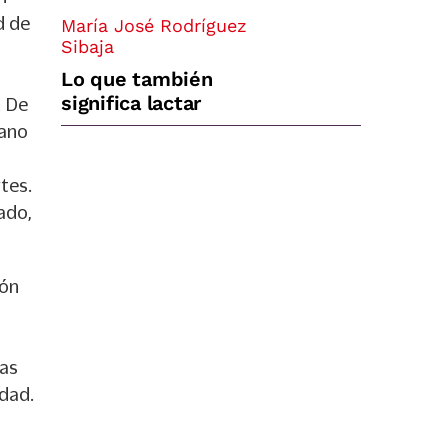
d de
María José Rodríguez
Sibaja
Lo que también
significa lactar
. De
cano
tes.
ado,
ión
las
idad.