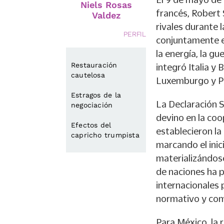
Niels Rosas
francés, Robert
Valdez
rivales durante 
PERFIL
conjuntamente el
la energía, la g
Restauración
integró Italia y
cautelosa
Luxemburgo y Pa
Estragos de la
La Declaración 
negociación
devino en la coo
Efectos del
establecieron l
capricho trumpista
marcando el inic
materializándos
de naciones ha p
internacionales 
normativo y come
Para México, la r