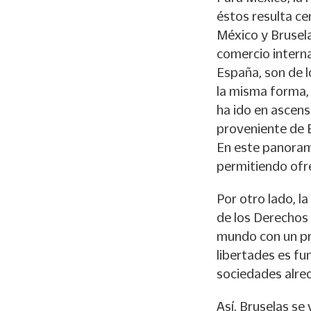
éstos resulta cen
México y Brusela
comercio interna
España, son de 
la misma forma, 
ha ido en ascens
proveniente de 
En este panoram
permitiendo ofr
Por otro lado, l
de los Derechos 
mundo con un pro
libertades es fu
sociedades alred
Así, Bruselas se