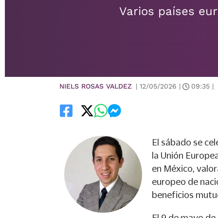
Varios países eur
NIELS ROSAS VALDEZ
|
12/05/2026
|
09:35
|
El sábado se cel
la Unión Europea
en México, valor
europeo de nacio
beneficios mutu
El 9 de mayo de 