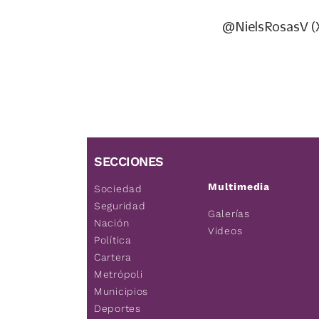
@NielsRosasV (
SECCIONES
Multimedia
Sociedad
Seguridad
Galerías
Nación
Videos
Política
Cartera
Metrópoli
Municipios
Deportes