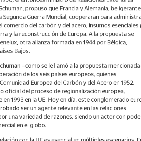
 Schuman, propuso que Francia y Alemania, beligerante
la Segunda Guerra Mundial, cooperaran para administr
 comercio del carbón y del acero, insumos esenciales
uerra y la reconstrucción de Europa. A la propuesta se
 Benelux, otra alianza formada en 1944 por Bélgica,
íses Bajos.
Schuman –como se le llamó a la propuesta mencionada
peración de los seis países europeos, quienes
a Comunidad Europea del Carbón y del Acero en 1952,
io oficial del proceso de regionalización europea,
e en 1993 en la UE. Hoy en día, este conglomerado eu
robado ser un agente relevante en las relaciones
por una variedad de razones, siendo un actor con pode
rcial en el globo.
elación con la UE es esencial en múltiples escenarios. E