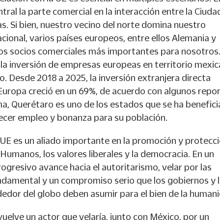
tral la parte comercial en la interacción entre la Ciuda
s. Si bien, nuestro vecino del norte domina nuestro
cional, varios países europeos, entre ellos Alemania y
los socios comerciales más importantes para nosotros
la inversión de empresas europeas en territorio mexi
o. Desde 2018 a 2025, la inversión extranjera directa
Europa creció en un 69%, de acuerdo con algunos repor
a, Querétaro es uno de los estados que se ha benefici
ecer empleo y bonanza para su población.
a UE es un aliado importante en la promoción y protecc
Humanos, los valores liberales y la democracia. En un
gresivo avance hacia el autoritarismo, velar por las
ndamental y un compromiso serio que los gobiernos y 
edor del globo deben asumir para el bien de la human
 vuelve un actor que velaría, junto con México, por un