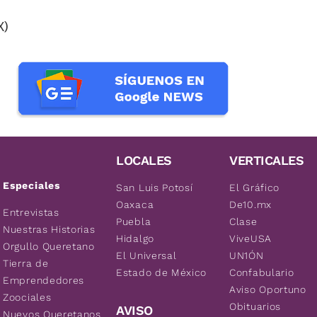
X)
LOCALES
VERTICALES
Especiales
San Luis Potosí
El Gráfico
Oaxaca
De10.mx
Entrevistas
Puebla
Clase
Nuestras Historias
Hidalgo
ViveUSA
Orgullo Queretano
El Universal
UN1ÓN
Tierra de
Estado de México
Confabulario
Emprendedores
Aviso Oportuno
Zoociales
Obituarios
AVISO
Nuevos Queretanos