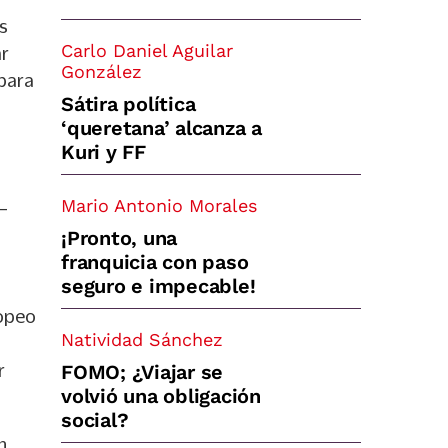
s
Carlo Daniel Aguilar
ar
González
 para
Sátira política
‘queretana’ alcanza a
Kuri y FF
Mario Antonio Morales
–
¡Pronto, una
franquicia con paso
seguro e impecable!
ropeo
Natividad Sánchez
r
FOMO; ¿Viajar se
volvió una obligación
social?
n