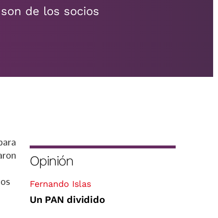
 son de los socios
para
aron
Opinión
los
Fernando Islas
Un PAN dividido