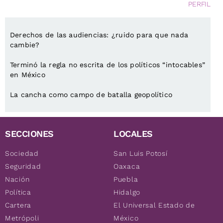
PERFIL
Derechos de las audiencias: ¿ruido para que nada
cambie?
Terminó la regla no escrita de los políticos “intocables”
en México
La cancha como campo de batalla geopolítico
SECCIONES
LOCALES
Sociedad
San Luis Potosí
Seguridad
Oaxaca
Nación
Puebla
Política
Hidalgo
Cartera
El Universal Estado de
Metrópoli
México