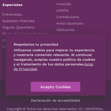
ViveUSA
Especiales
UN1ÓN
Entrevistas
Confabulario
Nuestras Historias
Aviso Oportuno
Orgullo Queretano
Obituarios
Tierra de Emprendedores
Descuentos
Zoociales
Consultas
Respetamos tu privacidad
Nuevos Queretanos
Utilizamos cookies para mejorar tu experiencia
y mostrarte contenido relevante. Al continuar
SÍGUENOS
navegando, aceptas nuestra política de cookies
y el tratamiento de tus datos personales.
Aviso
de Privacidad
.
Acepto Cookies
Directorio
Contáctanos
Código de Ética
Violencia
Publicidad
Aviso Privacidad
Historia
Declaración de accesibilidad
Copyright © Todos los derechos reservados | EL UNIVERSAL,