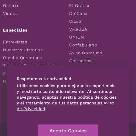
Galerías
El Gráfico
Videos
De10.mx
Clase
ViveUSA
Especiales
UN1ÓN
Entrevistas
Confabulario
Nuestras Historias
Aviso Oportuno
Orgullo Queretano
Obituarios
Tierra de Emprendedores
Descuentos
Zoociales
Consultas
Respetamos tu privacidad
Nuevos Queretanos
Utilizamos cookies para mejorar tu experiencia
y mostrarte contenido relevante. Al continuar
SÍGUENOS
navegando, aceptas nuestra política de cookies
y el tratamiento de tus datos personales.
Aviso
de Privacidad
.
Acepto Cookies
Directorio
Contáctanos
Código de Ética
Violencia