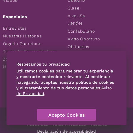
Videos
De10.mx
Clase
ViveUSA
Especiales
UN1ÓN
Entrevistas
Confabulario
Nuestras Historias
Aviso Oportuno
Orgullo Queretano
Obituarios
Tierra de Emprendedores
Descuentos
Zoociales
Consultas
Respetamos tu privacidad
Nuevos Queretanos
Utilizamos cookies para mejorar tu experiencia
y mostrarte contenido relevante. Al continuar
navegando, aceptas nuestra política de cookies
SÍGUENOS
y el tratamiento de tus datos personales.
Aviso
de Privacidad
.
Acepto Cookies
Directorio
Contáctanos
Código de Ética
Violencia
Publicidad
Aviso Privacidad
Historia
Declaración de accesibilidad