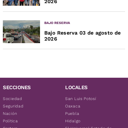
2026
BAJO RESERVA
Bajo Reserva 03 de agosto de
2026
SECCIONES
LOCALES
Sociedad
San Luis Potosí
Seguridad
Oaxaca
Nación
Puebla
Política
Hidalgo