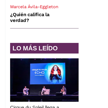
Marcela Ávila-Eggleton
¿Quién califica la
verdad?
LO MÁS LEÍDO
Cirque du Soleil llega a