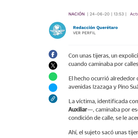
NACIÓN
|
24-06-20
|
13:53
|
Act
Redacción Querétaro
VER PERFIL
Con unas tijeras, un expolic
cuando caminaba por calles 
El hecho ocurrió alrededor 
avenidas Izazaga y Pino Suá
La víctima, identificada c
Auxiliar
—, caminaba por ese
condición de calle, se le ace
Ahí, el sujeto sacó unas tije