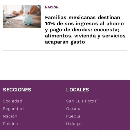
NACIÓN
Familias mexicanas destinan
14% de sus ingresos al ahorro
y pago de deudas: encuesta;
alimentos, vivienda y servicios
acaparan gasto
SECCIONES
LOCALES
Sociedad
San Luis Potosí
Seguridad
Oaxaca
Nación
Puebla
Política
Hidalgo