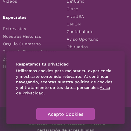
Videos
De10.mx
Clase
ViveUSA
Especiales
UN1ÓN
Entrevistas
Confabulario
Nuestras Historias
Aviso Oportuno
Orgullo Queretano
Obituarios
Tierra de Emprendedores
Descuentos
Zoociales
Consultas
Respetamos tu privacidad
Nuevos Queretanos
Utilizamos cookies para mejorar tu experiencia
y mostrarte contenido relevante. Al continuar
SÍGUENOS
navegando, aceptas nuestra política de cookies
y el tratamiento de tus datos personales.
Aviso
de Privacidad
.
Acepto Cookies
Directorio
Contáctanos
Código de Ética
Violencia
Publicidad
Aviso Privacidad
Historia
Declaración de accesibilidad