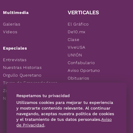
VERTICALES
Multimedia
Galerías
El Gráfico
Videos
De10.mx
Clase
ViveUSA
Especiales
UN1ÓN
Entrevistas
Confabulario
Nuestras Historias
Aviso Oportuno
Orgullo Queretano
Obituarios
Tierra de Emprendedores
Descuentos
Zoociales
Consultas
Respetamos tu privacidad
Nuevos Queretanos
Utilizamos cookies para mejorar tu experiencia
y mostrarte contenido relevante. Al continuar
navegando, aceptas nuestra política de cookies
SÍGUENOS
y el tratamiento de tus datos personales.
Aviso
de Privacidad
.