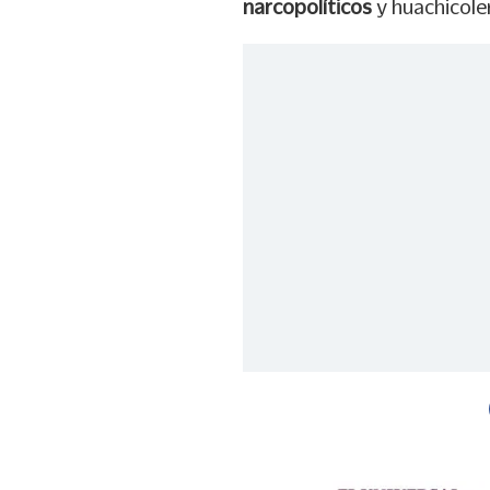
narcopolíticos
y huachicole