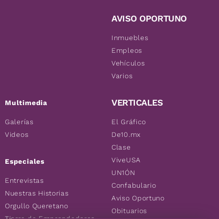
AVISO OPORTUNO
Inmuebles
Empleos
Vehículos
Varios
VERTICALES
Multimedia
Galerías
El Gráfico
Videos
De10.mx
Clase
ViveUSA
Especiales
UN1ÓN
Entrevistas
Confabulario
Nuestras Historias
Aviso Oportuno
Orgullo Queretano
Obituarios
Tierra de Emprendedores