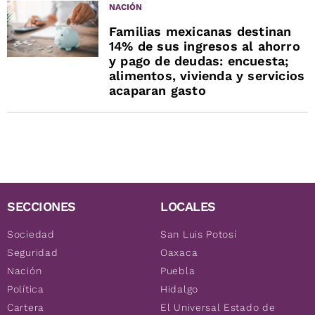
NACIÓN
Familias mexicanas destinan
14% de sus ingresos al ahorro
y pago de deudas: encuesta;
alimentos, vivienda y servicios
acaparan gasto
SECCIONES
LOCALES
Sociedad
San Luis Potosí
Seguridad
Oaxaca
Nación
Puebla
Política
Hidalgo
Cartera
El Universal Estado de