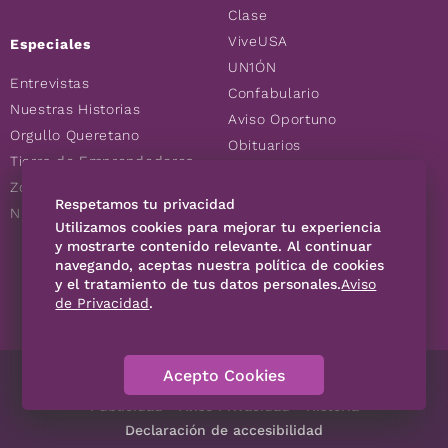
Clase
ViveUSA
Especiales
UN1ÓN
Entrevistas
Confabulario
Nuestras Historias
Aviso Oportuno
Orgullo Queretano
Obituarios
Tierra de Emprendedores
Descuentos
Zoociales
Consultas
Respetamos tu privacidad
Nuevos Queretanos
Utilizamos cookies para mejorar tu experiencia
y mostrarte contenido relevante. Al continuar
SÍGUENOS
navegando, aceptas nuestra política de cookies
y el tratamiento de tus datos personales.
Aviso
de Privacidad
.
Acepto Cookies
Directorio
Contáctanos
Código de Ética
Violencia
Publicidad
Aviso Privacidad
Historia
Declaración de accesibilidad