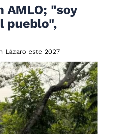
n AMLO; "soy
l pueblo",
an Lázaro este 2027