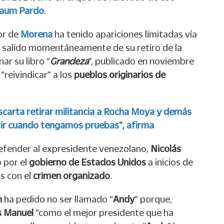
baum Pardo
.
or de
Morena
ha tenido apariciones limitadas vía
a salido momentáneamente de su retiro de la
ar su libro “
Grandeza
”, publicado en noviembre
reivindicar” a los
pueblos originarios
de
carta retirar militancia a Rocha Moya y demás
rir cuando tengamos pruebas", afirma
efender al expresidente venezolano,
Nicolás
 por el
gobierno de Estados Unidos
a inicios de
s con el
crimen organizado
.
n
ha pedido no ser llamado “
Andy
” porque,
s Manuel
“como el mejor presidente que ha