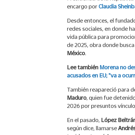
encargo por
Claudia Shein
Desde entonces, el fundad
redes sociales, en donde h
vida pública para promocion
de 2025, obra donde busca “
México
.
Lee también
Morena no des
acusados en EU; "va a ocur
También reapareció para d
Maduro
, quien fue detenido
2026 por presuntos vínculo
En el pasado,
López Beltrá
según dice, llamarse
André