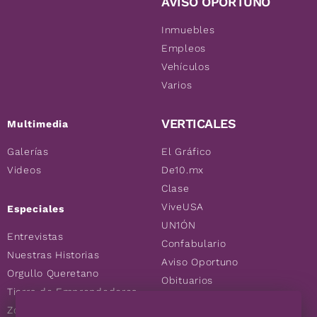
AVISO OPORTUNO
Inmuebles
Empleos
Vehículos
Varios
VERTICALES
Multimedia
Galerías
El Gráfico
Videos
De10.mx
Clase
ViveUSA
Especiales
UN1ÓN
Entrevistas
Confabulario
Nuestras Historias
Aviso Oportuno
Orgullo Queretano
Obituarios
Tierra de Emprendedores
Descuentos
Zoociales
Consultas