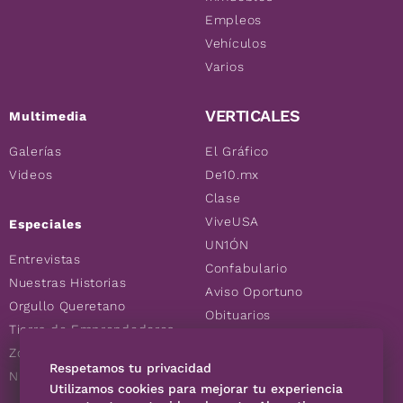
Empleos
Vehículos
Varios
VERTICALES
Multimedia
Galerías
El Gráfico
Videos
De10.mx
Clase
ViveUSA
Especiales
UN1ÓN
Entrevistas
Confabulario
Nuestras Historias
Aviso Oportuno
Orgullo Queretano
Obituarios
Tierra de Emprendedores
Descuentos
Zoociales
Consultas
Respetamos tu privacidad
Nuevos Queretanos
Utilizamos cookies para mejorar tu experiencia