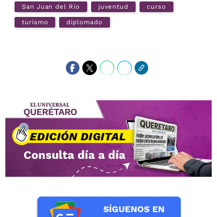
San Juan del Río
juventud
curso
turismo
diplomado