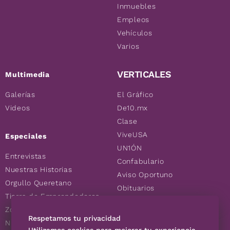
Inmuebles
Empleos
Vehículos
Varios
VERTICALES
Multimedia
Galerías
El Gráfico
Videos
De10.mx
Clase
ViveUSA
Especiales
UN1ÓN
Entrevistas
Confabulario
Nuestras Historias
Aviso Oportuno
Orgullo Queretano
Obituarios
Tierra de Emprendedores
Descuentos
Zoociales
Consultas
Respetamos tu privacidad
Nuevos Queretanos